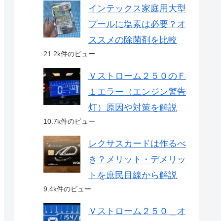
インテックス家庭用大型
プールに塩素は必要？オ
ススメの除菌剤を比較
21.2k件のビュー
Ｖストローム２５０のＦ
１エラー（エンジン警告
灯）原因や対策を解説
10.7k件のビュー
レクサスカードは作るべ
き？メリット・デメリッ
トを庶民目線から解説
9.4k件のビュー
Ｖストローム２５０＿オ