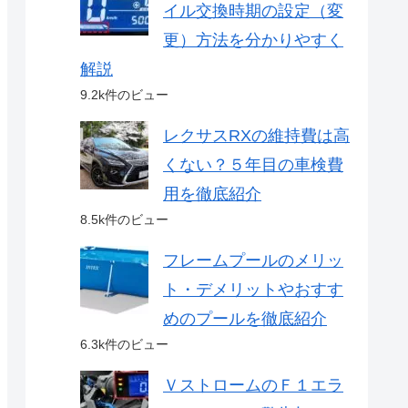
イル交換時期の設定（変
更）方法を分かりやすく
解説
9.2k件のビュー
レクサスRXの維持費は高
くない？５年目の車検費
用を徹底紹介
8.5k件のビュー
フレームプールのメリッ
ト・デメリットやおすす
めのプールを徹底紹介
6.3k件のビュー
ＶストロームのＦ１エラ