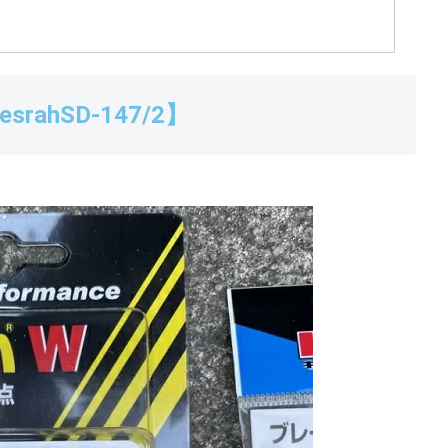
ahSD‐147/2】