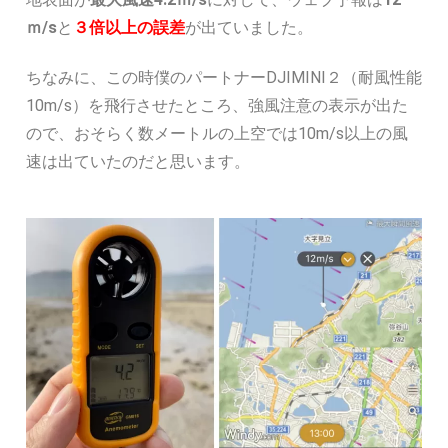
ｍ/s
と
３倍以上の誤差
が出ていました。
ちなみに、この時僕のパートナーDJIMINI２（耐風性能
10m/s）を飛行させたところ、強風注意の表示が出た
ので、おそらく数メートルの上空では10m/s以上の風
速は出ていたのだと思います。