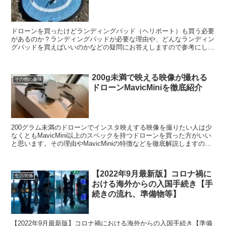
ドローンを買ったけどランディングパッド（ヘリポート）も買う必要
があるのか？ランディングパッドが必要な理由や、どんなランディン
グパッドを買えばいいのかなどの疑問にお答えしますので参考にして
ください。
200g未満で映える映像が撮れる
その他の趣味
ドローンMavicMiniを徹底紹介
200グラム未満のドローンでインスタ映えする映像を撮りたい人は少
なくともMavicMini以上のスペックを持つドローンを買った方がいい
と思います。その理由やMavicMiniの特徴などを徹底解説しますので
参考にしてください。
【2022年9月最新版】コロナ禍に
生活関係
おける海外からの入国手続き【手
続きの流れ、準備物等】
【2022年9月最新版】コロナ禍における海外からの入国手続き【準備