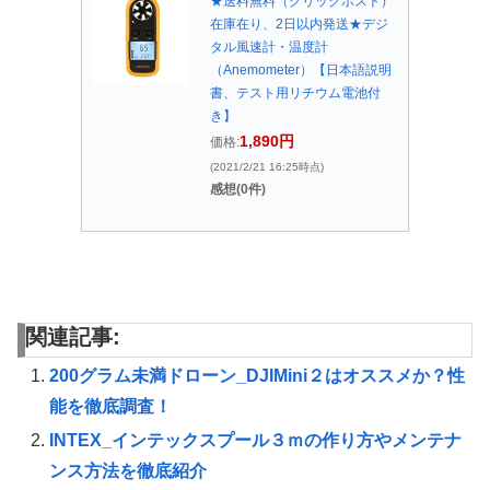
★送料無料（クリックポスト）
在庫在り、2日以内発送★デジ
タル風速計・温度計
（Anemometer）【日本語説明
書、テスト用リチウム電池付
き】
1,890円
価格:
(2021/2/21 16:25時点)
感想(0件)
関連記事:
200グラム未満ドローン_DJIMini２はオススメか？性
能を徹底調査！
INTEX_インテックスプール３ｍの作り方やメンテナ
ンス方法を徹底紹介