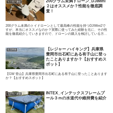
200グラム未満ドローン_DJIMini
その他の趣味
２はオススメか？性能を徹底調
査！
200グラム未満のトイドローンとして最高峰の性能を持つDJIMini2で
すが、本当にオススメなのか？実際に使ってみた経験を元に、その性
能を徹底紹介していきますので、ドローンの購入を検討している方は
ぜひ参考にしてください。
【レジャー ハイキング】兵庫県
生活関係
豊岡市出石町にある有子山に登っ
たことありますか？【おすすめス
ポット】
【GW 登山】兵庫県豊岡市出石町にある有子山に登ったことあります
か？【おすすめスポット】
INTEX_インテックスフレームプ
その他の趣味
ール３ｍの水道代や維持費を紹介