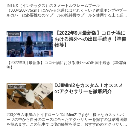
INTEX（インテックス）の３メートルフレームプール
（300×200×75cm）にかかる水道代はどれくらい？循環ポンプやプー
ルカバーは必要性なの？プールの維持費やプールを使用する上で必要
なものなどをご徹底紹介しますので 購入を検討している方は参考に
してください。
【2022年9月最新版】コロナ禍に
生活関係
おける海外への出国手続き【準備
物等】
【2022年9月最新版】コロナ禍における海外への出国手続き【準備物
等】
DJIiMini2をカスタム！オススメ
その他の趣味
のアクセサリーを徹底紹介
200グラム未満のトイドローン”DJIMini2”ですが、様々なカスタムパ
ーツの中から自分のニーズに合ったアクセサリーを探すのは結構困難
を極めます。この記事では僕の経験を基に、おすすめのアクセサリー
やアクセサリーを選ぶ際の注意点をご紹介しますので参考にしてくだ
さい。