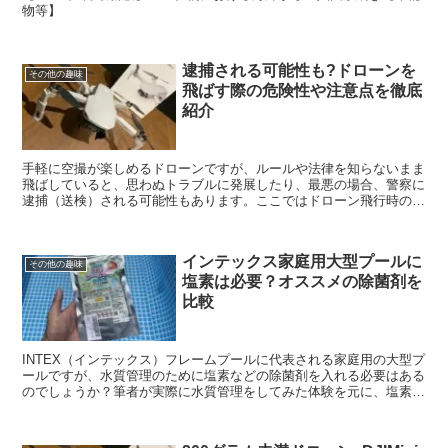
物等】
逮捕される可能性も?ドローンを
その他の趣味
飛ばす際の危険性や注意点を徹底
紹介
手軽に空撮が楽しめるドローンですが、ルールや法律を知らないまま
飛ばしていると、思わぬトラブルに発展したり、最悪の場合、警察に
逮捕（送検）される可能性もあります。ここではドローン飛行時の注
意点などを解説していきますので参考にしてください。
インテックス家庭用大型プールに
その他の趣味
塩素は必要？オススメの除菌剤を
比較
INTEX（インテックス）フレームプールに代表される家庭用の大型プ
ールですが、水質管理のために塩素などの除菌剤を入れる必要はある
のでしょうか？筆者が実際に水質管理をしてみた体験を元に、塩素が
必要なのか不必要なのか、コストパフォーマンスの良い安全な除菌剤
はあるのか？などについて消費を比較しながら徹底紹介しますので、
水質管理で悩んでいる人は参考にしてください。