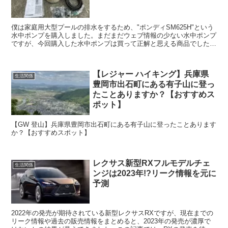
僕は家庭用大型プールの排水をするため、"ポンディSM625H"という
水中ポンプを購入しました。まだまだウェブ情報の少ない水中ポンプ
ですが、今回購入した水中ポンプは買って正解と思える商品でしたの
で、その性能を徹底検証しながら水中ポンプの選び方などをお伝えし
ようと思います。水中ポンプでお悩みの方は参考にしてください。
【レジャー ハイキング】兵庫県
生活関係
豊岡市出石町にある有子山に登っ
たことありますか？【おすすめス
ポット】
【GW 登山】兵庫県豊岡市出石町にある有子山に登ったことあります
か？【おすすめスポット】
レクサス新型RXフルモデルチェ
生活関係
ンジは2023年!?リーク情報を元に
予測
2022年の発売が期待されている新型レクサスRXですが、現在までの
リーク情報や過去の販売情報をまとめると、2023年の発売が濃厚で