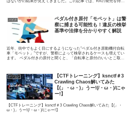
はないかの結果が見えてきました。この記事では、RXの発売を待ち
に待っている筆者が、中立の立場で情報を分析してみましたので参考
にしてください。
ペダル付き原付「モペット」は警
バイク
察に捕まる可能性も！違反の検挙
基準や法律を分かりやすく解説
近年、街中でもよく目にするようになった”ペダル付き原動機付自転
車「モペット」”ですが、警察によって検挙されるケースも増えてい
ます。 ペダル付きの原付と聞くと、「自転車と原付のいいとこ取
り？」と勘違いされがちなモペットですが、決してそんな万...
【CTFトレーニング】ksnctf＃3
パソコン
Crawling Chaos解いてみた
【(」・ω・)」うー!(/・ω・)/にゃ
ー!】
【CTFトレーニング】ksnctf＃3 Crawling Chaos解いてみた【(」・
ω・)」うー!(/・ω・)/にゃー!】