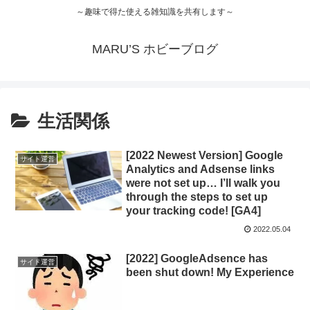
～趣味で得た使える雑知識を共有します～
MARU’S ホビーブログ
生活関係
[2022 Newest Version] Google
サイト運営
Analytics and Adsense links
were not set up… I’ll walk you
through the steps to set up
your tracking code! [GA4]
2022.05.04
[2022] GoogleAdsence has
サイト運営
been shut down! My Experience