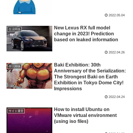
2022.05.04
New Lexus RX full model
生活関係
change in 2023! Prediction
based on leaked information
2022.04.26
Baki Exhibition: 30th
生活関係
Anniversary of the Serialization:
The Strongest Baki on Earth
Exhibition in Tokyo Dome City!
Impressions
2022.04.24
How to install Ubuntu on
サイト運営
VMware virtual environment
(using iso files)