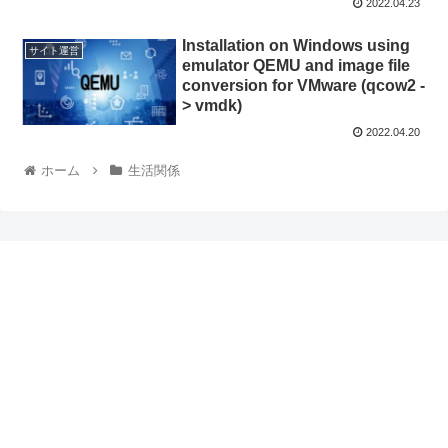
2022.04.23
Installation on Windows using
サイト運営
emulator QEMU and image file
conversion for VMware (qcow2 -
> vmdk)
2022.04.20
ホーム
生活関係